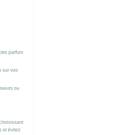
otre parfum
n sur vos
fuseurs ou
 choisissant
 et évitez