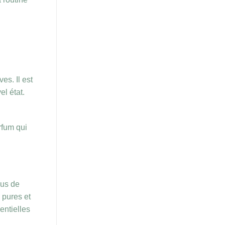
es. Il est
el état.
rfum qui
sus de
 pures et
entielles