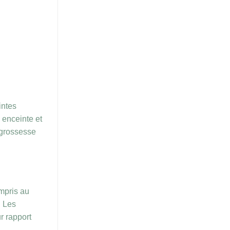
intes
 enceinte et
 grossesse
mpris au
. Les
r rapport