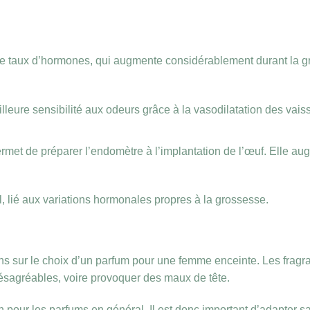
 le taux d’hormones, qui augmente considérablement durant la g
eure sensibilité aux odeurs grâce à la vasodilatation des vai
permet de préparer l’endomètre à l’implantation de l’œuf. Elle a
 lié aux variations hormonales propres à la grossesse.
ons sur le choix d’un parfum pour une femme enceinte. Les fragr
ésagréables, voire provoquer des maux de tête.
our les parfums en général. Il est donc important d’adapter sa