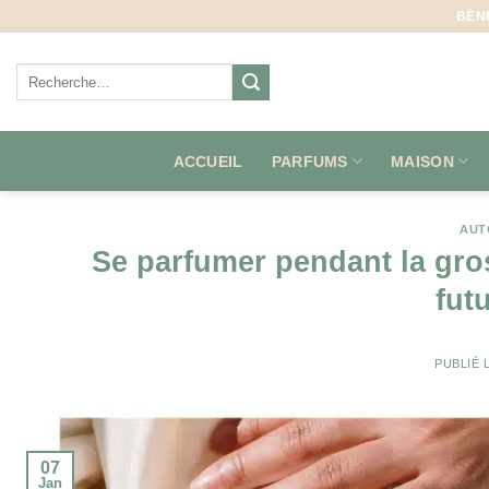
Aller
BÉN
au
contenu
Recherche
pour :
ACCUEIL
PARFUMS
MAISON
AUT
Se parfumer pendant la gros
fut
PUBLIÉ 
07
Jan