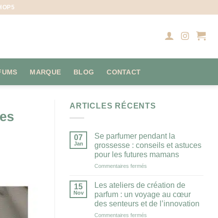
HOP5
FUMS
MARQUE
BLOG
CONTACT
ARTICLES RÉCENTS
les
Se parfumer pendant la
07
Jan
grossesse : conseils et astuces
pour les futures mamans
sur
Commentaires fermés
Se
parfumer
Les ateliers de création de
15
pendant
Nov
parfum : un voyage au cœur
la
des senteurs et de l’innovation
grossesse
sur
Commentaires fermés
: