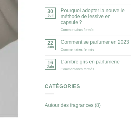
Les
conseils
ateliers
et
Pourquoi adopter la nouvelle
30
de
astuces
Juil
méthode de lessive en
création
pour
capsule ?
de
les
sur
Commentaires fermés
parfum
futures
Pourquoi
:
mamans
adopter
un
Comment se parfumer en 2023
22
la
voyage
Juin
sur
Commentaires fermés
nouvelle
au
Comment
méthode
cœur
se
L’ambre gris en parfumerie
de
des
16
parfumer
Juin
lessive
senteurs
sur
Commentaires fermés
en
en
et
L’ambre
2023
capsule ?
de
gris
l’innovation
en
CATÉGORIES
parfumerie
Autour des fragrances
(8)