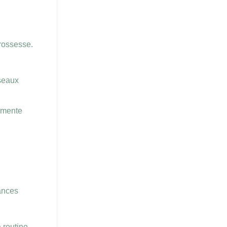
rossesse.
sseaux
ugmente
ances
 routine