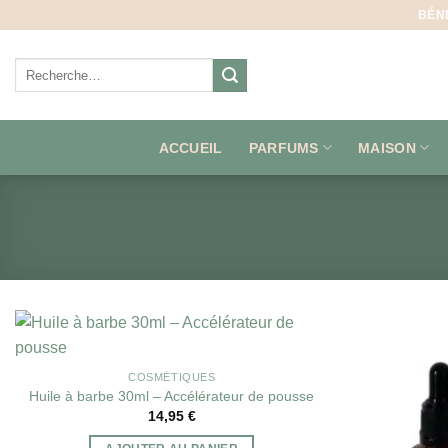
Aller
BÉN
au
contenu
Recherche
pour :
ACCUEIL
PARFUMS
MAISON
COSMÉTIQUES
Huile à barbe 30ml – Accélérateur de pousse
14,95
€