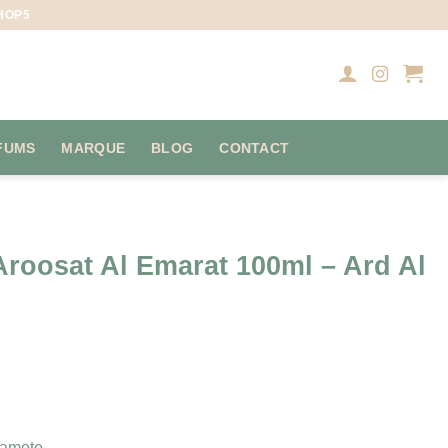
HOP5
FUMS
MARQUE
BLOG
CONTACT
roosat Al Emarat 100ml – Ard Al
gamote