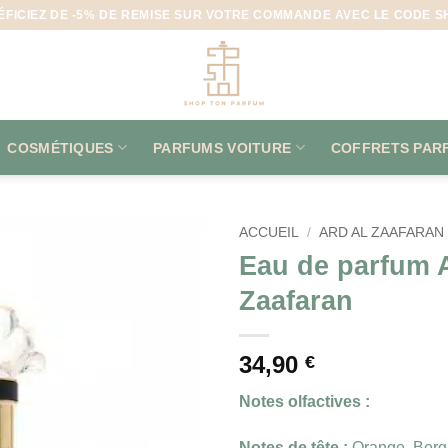
ÉFICIEZ DE -5% DE REMISE SUR VOTRE COMMANDE AVEC LE CODE S
COSMÉTIQUES
PARFUMS VOITURE
COFFRETS PAR
ACCUEIL
/
ARD AL ZAAFARAN
Eau de parfum A
Zaafaran
34,90
€
Notes olfactives :
Notes de tête :
Orange, Ber