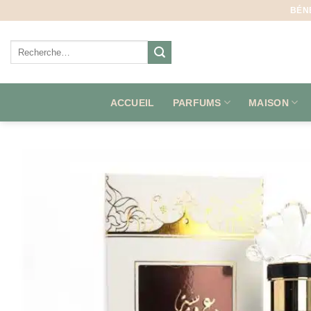
Aller
BÉN
au
contenu
Recherche
pour :
ACCUEIL
PARFUMS
MAISON