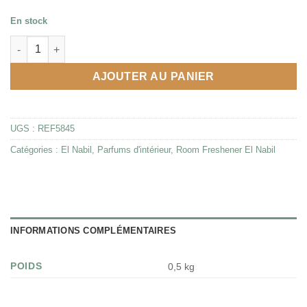
En stock
quantité de Parfum maison Musc Rose 350ml - El Nabil
AJOUTER AU PANIER
UGS :
REF5845
Catégories :
El Nabil
,
Parfums d'intérieur
,
Room Freshener El Nabil
INFORMATIONS COMPLÉMENTAIRES
POIDS
0,5 kg