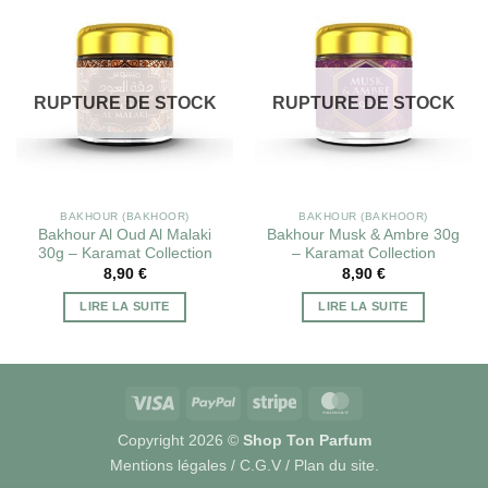
RUPTURE DE STOCK
RUPTURE DE STOCK
BAKHOUR (BAKHOOR)
BAKHOUR (BAKHOOR)
Bakhour Al Oud Al Malaki
Bakhour Musk & Ambre 30g
30g – Karamat Collection
– Karamat Collection
8,90
€
8,90
€
LIRE LA SUITE
LIRE LA SUITE
Visa
PayPal
Stripe
MasterCard
Copyright 2026 ©
Shop Ton Parfum
Mentions légales
/
C.G.V
/
Plan du site
.